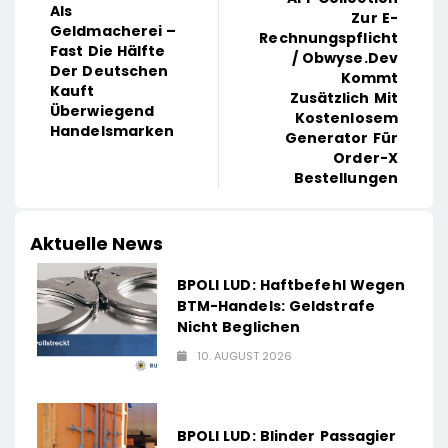
Als
Zur E-
Geldmacherei –
Rechnungspflicht
Fast Die Hälfte
/ Obwyse.dev
Der Deutschen
Kommt
Kauft
Zusätzlich Mit
Überwiegend
Kostenlosem
Handelsmarken
Generator Für
Order-X
Bestellungen
Aktuelle News
BPOLI LUD: Haftbefehl Wegen
BTM-Handels: Geldstrafe
Nicht Beglichen
10. AUGUST 2026
BPOLI LUD: Blinder Passagier