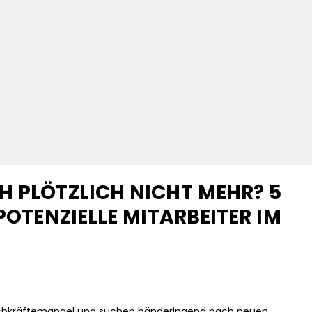
H PLÖTZLICH NICHT MEHR? 5
 POTENZIELLE MITARBEITER IM
Fachkräftemangel und suchen händeringend nach neuen