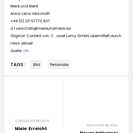
Meiré und Meiré
Anna-Lena Verschoth
+49 (0) 221 57770 407
a.l.verschoth@meireundmeire.de
Original-Content von: C. Josef Lamy GmbH, übermittelt durch
news aktuell
Quelle:
ots
TAGS :
Bild
Personalie
VORHERIGER BEITRAG
NÄCHSTER BEITRAG
Miele Erreicht