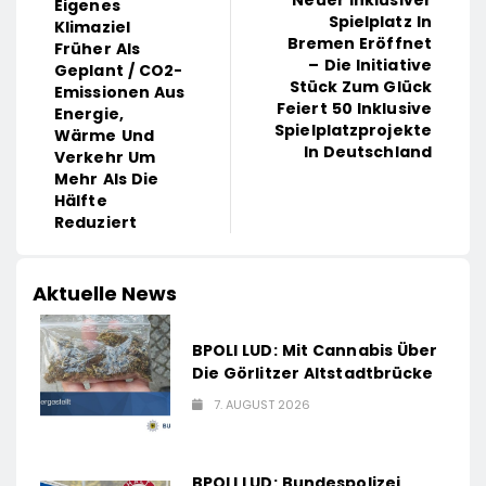
Neuer Inklusiver
Eigenes
Spielplatz In
Klimaziel
Bremen Eröffnet
Früher Als
– Die Initiative
Geplant / CO2-
Stück Zum Glück
Emissionen Aus
Feiert 50 Inklusive
Energie,
Spielplatzprojekte
Wärme Und
In Deutschland
Verkehr Um
Mehr Als Die
Hälfte
Reduziert
Aktuelle News
BPOLI LUD: Mit Cannabis Über
Die Görlitzer Altstadtbrücke
7. AUGUST 2026
BPOLI LUD: Bundespolizei