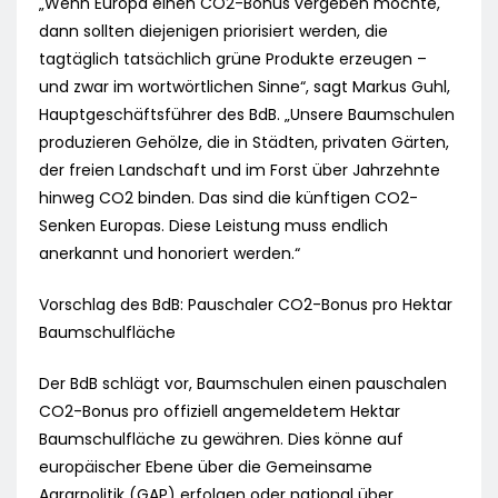
„Wenn Europa einen CO2-Bonus vergeben möchte,
dann sollten diejenigen priorisiert werden, die
tagtäglich tatsächlich grüne Produkte erzeugen –
und zwar im wortwörtlichen Sinne“, sagt Markus Guhl,
Hauptgeschäftsführer des BdB. „Unsere Baumschulen
produzieren Gehölze, die in Städten, privaten Gärten,
der freien Landschaft und im Forst über Jahrzehnte
hinweg CO2 binden. Das sind die künftigen CO2-
Senken Europas. Diese Leistung muss endlich
anerkannt und honoriert werden.“
Vorschlag des BdB: Pauschaler CO2-Bonus pro Hektar
Baumschulfläche
Der BdB schlägt vor, Baumschulen einen pauschalen
CO2-Bonus pro offiziell angemeldetem Hektar
Baumschulfläche zu gewähren. Dies könne auf
europäischer Ebene über die Gemeinsame
Agrarpolitik (GAP) erfolgen oder national über