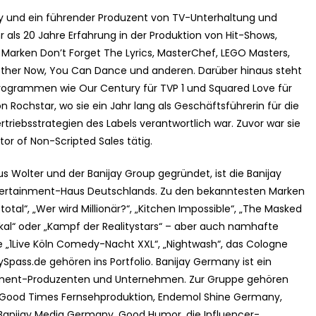
ny und ein führender Produzent von TV-Unterhaltung und
 als 20 Jahre Erfahrung in der Produktion von Hit-Shows,
Marken Don’t Forget The Lyrics, MasterChef, LEGO Masters,
ogether Now, You Can Dance und anderen. Darüber hinaus steht
ogrammen wie Our Century für TVP 1 und Squared Love für
Rochstar, wo sie ein Jahr lang als Geschäftsführerin für die
riebsstrategien des Labels verantwortlich war. Zuvor war sie
tor of Non-Scripted Sales tätig.
s Wolter und der Banijay Group gegründet, ist die Banijay
ertainment-Haus Deutschlands. Zu den bekanntesten Marken
total“, „Wer wird Millionär?“, „Kitchen Impossible“, „The Masked
 Lokal“ oder „Kampf der Realitystars“ – aber auch namhafte
ie „1Live Köln Comedy-Nacht XXL“, „Nightwash“, das Cologne
Spass.de gehören ins Portfolio. Banijay Germany ist ein
nment-Produzenten und Unternehmen. Zur Gruppe gehören
 Good Times Fernsehproduktion, Endemol Shine Germany,
anijay Media Germany, Good Humor, die Influencer-