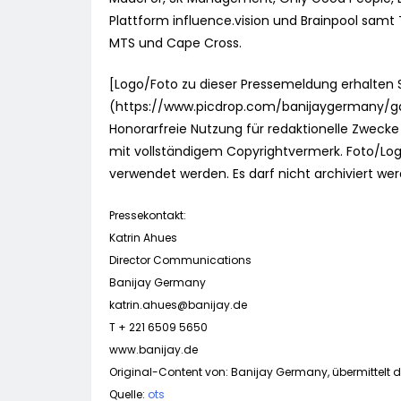
Plattform influence.vision und Brainpool samt
MTS und Cape Cross.
[Logo/Foto zu dieser Pressemeldung erhalten Si
(https://www.picdrop.com/banijaygermany/g
Honorarfreie Nutzung für redaktionelle Zweck
mit vollständigem Copyrightvermerk. Foto/Log
verwendet werden. Es darf nicht archiviert werd
Pressekontakt:
Katrin Ahues
Director Communications
Banijay Germany
katrin.ahues@banijay.de
T + 221 6509 5650
www.banijay.de
Original-Content von: Banijay Germany, übermittelt d
Quelle:
ots