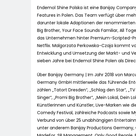
Endemol Shine Polska ist eine Banijay Compa
Features in Polen. Das Team verfügt über mehr
darunter lokale Adaptionen der renommierten 
Big Brother, Your Face Sounds Familiar, All T
das Unternehmen hinter Premium-Scripted-Pr
Netflix. Malgorzata Perkowska-Czaja kommt von 
Entwicklung und Umsetzung der Markt- und Vert
sieben Jahre bei Endemol Shine Polen als Direc
Über Banijay Germany | Im Jahr 2018 von Marcu
Germany GmbH mittlerweile das führende Ent
zählen „Tatort Dresden“, „Schlag den Star“, „TV 
Singer“, „Promi Big Brother“, „Mein Lokal, Dein
Künstlerinnen und Künstler, Live-Marken wie d
Comedy Festival, zahlreiche Podcasts sowie My
Verbund von über 25 unabhängigen Entertai
unter anderem Banijay Productions Germany,
MadeFor, SR Management, Only Good People, B