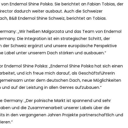
on Endemol Shine Polska. Sie berichtet an Fabian Tobias, der
rector dadurch weiter ausbaut. Auch die Schweizer
ch, B&B Endemol Shine Schweiz, berichtet an Tobias.
Germany: „Wir heißen Malgorzata und das Team von Endemol
rmany. Die Integration ist ein strategischer Schritt, der
in der Schweiz ergänzt und unsere europäische Perspektive
sche Label unter unserem Dach stärken und ausbauen.“
r Endemol Shine Polska: „Endemol Shine Polska hat sich einen
arbeitet, und ich freue mich darauf, als Geschäftsführerin
 gemeinsam unter dem deutschen Dach, neue Möglichkeiten
n und auf der Leistung in allen Genres aufzubauen.“
e Germany: „Der polnische Markt ist spannend und sehr
gaben und die Zusammenarbeit unserer Labels über die
ts in den vergangenen Jahren Projekte partnerschaftlich und
ieren.“