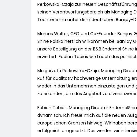
Perkowska-Czaja zur neuen Geschäftsführung v
seinen Verantwortungsbereich als Managing Di
Tochterfirma unter dem deutschen Banijay-Da
Marcus Wolter, CEO und Co-Founder Banijay 
Shine Polska herzlich willkommen bei Banijay Ge
unsere Beteiligung an der B&B Endemol Shine 
erweitert. Fabian Tobias wird auch das polni
Malgorzata Perkowska-Czaja, Managing Directo
Ruf für qualitativ hochwertige Unterhaltung er
wieder in das Unternehmen einzusteigen und
zu erkunden, um das Angebot zu diversifiziere
Fabian Tobias, Managing Director EndemolShin
dynamisch. Ich freue mich auf die neuen Auf
europäischen Grenzen hinweg. Wir haben berei
erfolgreich umgesetzt. Das werden wir intensiv