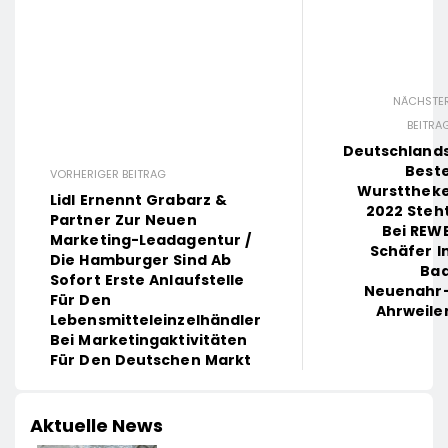
NÄCHSTE
BEITRA
Deutschland
Best
VORHERIGER BEITRAG
Wurstthek
Lidl Ernennt Grabarz &
2022 Steh
Partner Zur Neuen
Bei REW
Marketing-Leadagentur /
Schäfer I
Die Hamburger Sind Ab
Ba
Sofort Erste Anlaufstelle
Neuenahr
Für Den
Ahrweile
Lebensmitteleinzelhändler
Bei Marketingaktivitäten
Für Den Deutschen Markt
Aktuelle News