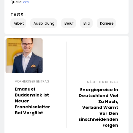
Quelle:
ots
TAGS :
Arbeit
Ausbildung
Beruf
Bild
Karriere
VORHERIGER BEITRAG
NÄCHSTER BEITRAG
Emanuel
Energiepreise In
Buddensiek Ist
Deutschland Viel
Neuer
Zu Hoch,
Franchiseleiter
Verband Warnt
Bei Vergölst
Vor Den
Einschneidenden
Folgen