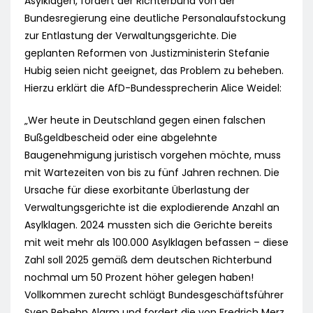
Asylklagen, fordert der Richterbund von der
Bundesregierung eine deutliche Personalaufstockung
zur Entlastung der Verwaltungsgerichte. Die
geplanten Reformen von Justizministerin Stefanie
Hubig seien nicht geeignet, das Problem zu beheben.
Hierzu erklärt die AfD-Bundessprecherin Alice Weidel:
„Wer heute in Deutschland gegen einen falschen
Bußgeldbescheid oder eine abgelehnte
Baugenehmigung juristisch vorgehen möchte, muss
mit Wartezeiten von bis zu fünf Jahren rechnen. Die
Ursache für diese exorbitante Überlastung der
Verwaltungsgerichte ist die explodierende Anzahl an
Asylklagen. 2024 mussten sich die Gerichte bereits
mit weit mehr als 100.000 Asylklagen befassen – diese
Zahl soll 2025 gemäß dem deutschen Richterbund
nochmal um 50 Prozent höher gelegen haben!
Vollkommen zurecht schlägt Bundesgeschäftsführer
Sven Rebehn Alarm und fordert die von Fredrich Merz