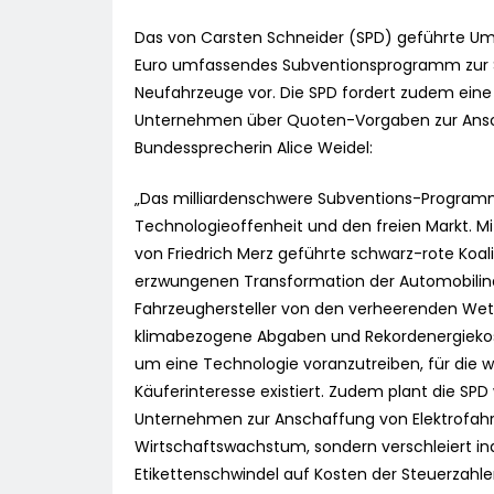
Das von Carsten Schneider (SPD) geführte Umwe
Euro umfassendes Subventionsprogramm zur Sc
Neufahrzeuge vor. Die SPD fordert zudem eine
Unternehmen über Quoten-Vorgaben zur Anscha
Bundessprecherin Alice Weidel:
„Das milliardenschwere Subventions-Programm z
Technologieoffenheit und den freien Markt. Mi
von Friedrich Merz geführte schwarz-rote Koali
erzwungenen Transformation der Automobilindu
Fahrzeughersteller von den verheerenden Wet
klimabezogene Abgaben und Rekordenergiekost
um eine Technologie voranzutreiben, für die w
Käuferinteresse existiert. Zudem plant die 
Unternehmen zur Anschaffung von Elektrofahrz
Wirtschaftswachstum, sondern verschleiert ind
Etikettenschwindel auf Kosten der Steuerzahl