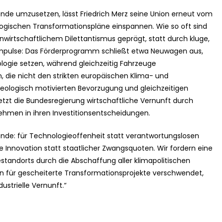
nde umzusetzen, lässt Friedrich Merz seine Union erneut vom
ologischen Transformationspläne einspannen. Wie so oft sind
irtschaftlichem Dilettantismus geprägt, statt durch kluge,
ulse: Das Förderprogramm schließt etwa Neuwagen aus,
logie setzen, während gleichzeitig Fahrzeuge
, die nicht den strikten europäischen Klima- und
ideologisch motivierten Bevorzugung und gleichzeitigen
tzt die Bundesregierung wirtschaftliche Vernunft durch
hmen in ihren Investitionsentscheidungen.
ende: für Technologieoffenheit statt verantwortungslosen
e Innovation statt staatlicher Zwangsquoten. Wir fordern eine
tandorts durch die Abschaffung aller klimapolitischen
n für gescheiterte Transformationsprojekte verschwendet,
ustrielle Vernunft.“