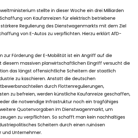
ltministerium stellte in dieser Woche ein drei Milliarden
haffung von Kaufanreizen für elektrisch betriebene
 stärkere Regulierung des Dienstwagenmarkts mit dem Ziel
ffung von E-Autos zu verpflichten. Hierzu erklärt AfD-
ur Förderung der E-Mobilität ist ein Angriff auf die
t diesem massiven planwirtschaftlichen Eingriff versucht die
tion das längst offensichtliche Scheitern der staatlich
strie zu kaschieren. Anstatt die deutschen
tbewerbsnachteilen durch Flottenregulierungen,
en zu befreien, werden künstliche Kaufanreize geschaffen,
eder die notwendige Infrastruktur noch ein tragfähiges
SPD weitere Quotenvorgaben im Dienstwagenmarkt, um
eugen zu verpflichten. So schafft man kein nachhaltiges
ustriepolitisches Scheitern durch einen ruinösen
er und Unternehmer.