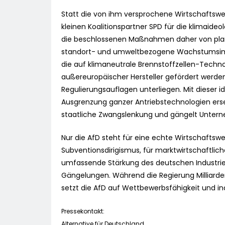
Statt die von ihm versprochene Wirtschaftswe
kleinen Koalitionspartner SPD für die klimaide
die beschlossenen Maßnahmen daher von planw
standort- und umweltbezogene Wachstumsimp
die auf klimaneutrale Brennstoffzellen-Techno
außereuropäischer Hersteller gefördert werden
Regulierungsauflagen unterliegen. Mit dieser 
Ausgrenzung ganzer Antriebstechnologien erse
staatliche Zwangslenkung und gängelt Unterne
Nur die AfD steht für eine echte Wirtschaftsw
Subventionsdirigismus, für marktwirtschaftlich
umfassende Stärkung des deutschen Industries
Gängelungen. Während die Regierung Milliarde
setzt die AfD auf Wettbewerbsfähigkeit und ind
Pressekontakt:
Alternative für Deutschland