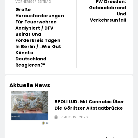
FW Dresden:
VORHERIGER BEITRAG
Gebäudebrand
Große
Und
Herausforderungen
Verkehrsunfall
Für Feuerwehren
Analysiert / DFV-
Beirat Und
Förderkreis Tagen
In Berlin / „Wie Gut
Könnte
Deutschland
Reagieren?“
Aktuelle News
BPOLI LUD: Mit Cannabis Über
Die Görlitzer Altstadtbrücke
7. AUGUST 2026