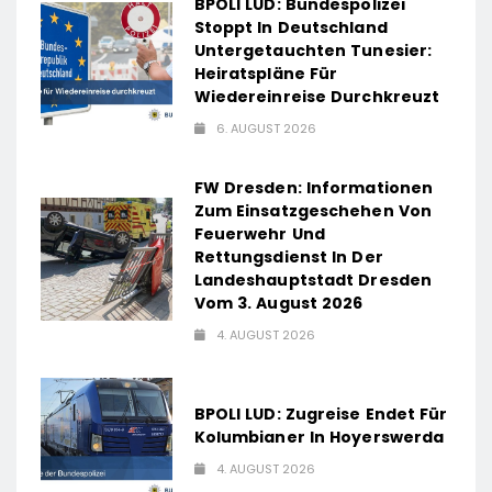
BPOLI LUD: Bundespolizei
Stoppt In Deutschland
Untergetauchten Tunesier:
Heiratspläne Für
Wiedereinreise Durchkreuzt
6. AUGUST 2026
FW Dresden: Informationen
Zum Einsatzgeschehen Von
Feuerwehr Und
Rettungsdienst In Der
Landeshauptstadt Dresden
Vom 3. August 2026
4. AUGUST 2026
BPOLI LUD: Zugreise Endet Für
Kolumbianer In Hoyerswerda
4. AUGUST 2026