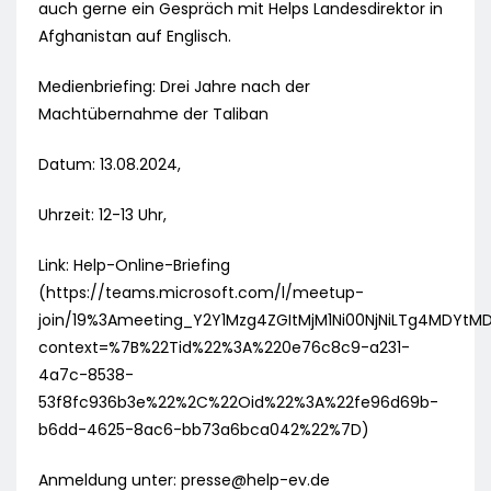
auch gerne ein Gespräch mit Helps Landesdirektor in
Afghanistan auf Englisch.
Medienbriefing: Drei Jahre nach der
Machtübernahme der Taliban
Datum: 13.08.2024,
Uhrzeit: 12-13 Uhr,
Link: Help-Online-Briefing
(https://teams.microsoft.com/l/meetup-
join/19%3Ameeting_Y2Y1Mzg4ZGItMjM1Ni00NjNiLTg4MDYtMD
context=%7B%22Tid%22%3A%220e76c8c9-a231-
4a7c-8538-
53f8fc936b3e%22%2C%22Oid%22%3A%22fe96d69b-
b6dd-4625-8ac6-bb73a6bca042%22%7D)
Anmeldung unter:
presse@help-ev.de