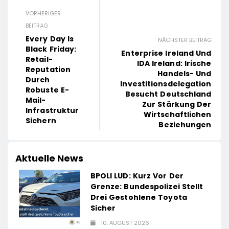
VORHERIGER
BEITRAG
Every Day Is
NÄCHSTER BEITRAG
Black Friday:
Enterprise Ireland Und
Retail-
IDA Ireland: Irische
Reputation
Handels- Und
Durch
Investitionsdelegation
Robuste E-
Besucht Deutschland
Mail-
Zur Stärkung Der
Infrastruktur
Wirtschaftlichen
Sichern
Beziehungen
Aktuelle News
BPOLI LUD: Kurz Vor Der
Grenze: Bundespolizei Stellt
Drei Gestohlene Toyota
Sicher
10. AUGUST 2026