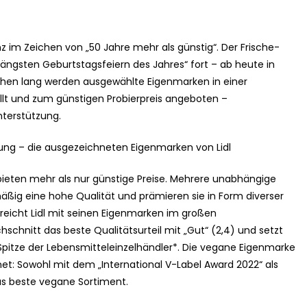
nz im Zeichen von „50 Jahre mehr als günstig“. Der Frische-
längsten Geburtstagsfeiern des Jahres“ fort – ab heute in
en lang werden ausgewählte Eigenmarken in einer
t und zum günstigen Probierpreis angeboten –
terstützung.
ung – die ausgezeichneten Eigenmarken von Lidl
bieten mehr als nur günstige Preise. Mehrere unabhängige
mäßig eine hohe Qualität und prämieren sie in Form diverser
reicht Lidl mit seinen Eigenmarken im großen
hschnitt das beste Qualitätsurteil mit „Gut“ (2,4) und setzt
Spitze der Lebensmitteleinzelhändler*. Die vegane Eigenmarke
t: Sowohl mit dem „International V-Label Award 2022“ als
s beste vegane Sortiment.