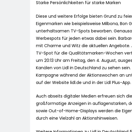
Starke Persönlichkeiten für starke Marken
Diese und weitere Erfolge bieten Grund zu feie
Eigenmarken wie beispielsweise Milbona, Bon Ge
unterhaltsamen TV-Spots beworben. Genauso w
Werbespots für jeden etwas dabei sein. Barb
mit Charme und Witz die aktuellen Angebote. A
TV-Spot für die Qualitätsmarken-Wochen vertr
um 20:13 Uhr am Freitag, den 4. August, ausges
Kanälen von Lidl in Deutschland zu sehen sein.
Kampagne während der Aktionswochen an unter
auf der Website lidl.de und in der Lidl Plus-App.
Auch abseits digitaler Medien erfreuen sich d
großformatige Anzeigen in auflagenstarken, d
sowie Out-of-Home-Displays werden die Eigenm
durch eine Vielzahl an Aktionshinweisen.
Weitere Informationen zu Lidl in Deutschland f