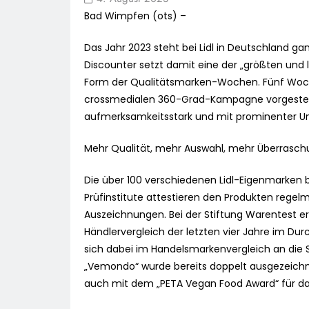
Bad Wimpfen (ots) –
Das Jahr 2023 steht bei Lidl in Deutschland ga
Discounter setzt damit eine der „größten und 
Form der Qualitätsmarken-Wochen. Fünf Woch
crossmedialen 360-Grad-Kampagne vorgestell
aufmerksamkeitsstark und mit prominenter Un
Mehr Qualität, mehr Auswahl, mehr Überrasch
Die über 100 verschiedenen Lidl-Eigenmarken 
Prüfinstitute attestieren den Produkten regel
Auszeichnungen. Bei der Stiftung Warentest er
Händlervergleich der letzten vier Jahre im Durc
sich dabei im Handelsmarkenvergleich an die 
„Vemondo“ wurde bereits doppelt ausgezeichne
auch mit dem „PETA Vegan Food Award“ für da