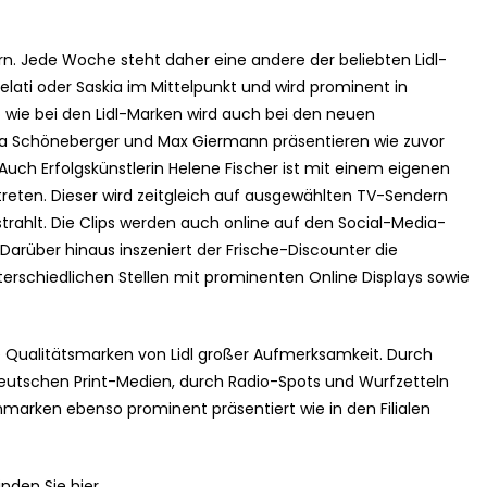
rn. Jede Woche steht daher eine andere der beliebten Lidl-
lati oder Saskia im Mittelpunkt und wird prominent in
ie bei den Lidl-Marken wird auch bei den neuen
ara Schöneberger und Max Giermann präsentieren wie zuvor
uch Erfolgskünstlerin Helene Fischer ist mit einem eigenen
eten. Dieser wird zeitgleich auf ausgewählten TV-Sendern
trahlt. Die Clips werden auch online auf den Social-Media-
 Darüber hinaus inszeniert der Frische-Discounter die
schiedlichen Stellen mit prominenten Online Displays sowie
ie Qualitätsmarken von Lidl großer Aufmerksamkeit. Durch
eutschen Print-Medien, durch Radio-Spots und Wurfzetteln
arken ebenso prominent präsentiert wie in den Filialen
inden Sie hier