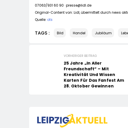
07063/931 60 90 ·
presse@lidl.de
Original-Content von: Lidl, übermittelt durch news akt
Quelle:
ots
TAGS :
Bild
Handel
Jubiläum
Leb
VORHERIGER BEITRAG
25 Jahre „In Aller
Freundschaft“ – Mit
Kreativität Und Wissen
Karten Für Das Fanfest Am
28. Oktober Gewinnen