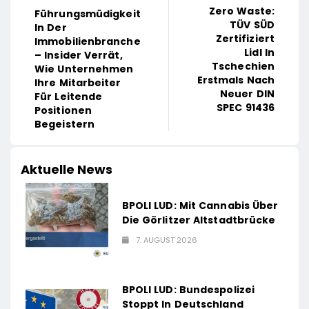
Zero Waste:
Führungsmüdigkeit
TÜV SÜD
In Der
Zertifiziert
Immobilienbranche
Lidl In
– Insider Verrät,
Tschechien
Wie Unternehmen
Erstmals Nach
Ihre Mitarbeiter
Neuer DIN
Für Leitende
SPEC 91436
Positionen
Begeistern
Aktuelle News
BPOLI LUD: Mit Cannabis Über
Die Görlitzer Altstadtbrücke
7. AUGUST 2026
BPOLI LUD: Bundespolizei
Stoppt In Deutschland