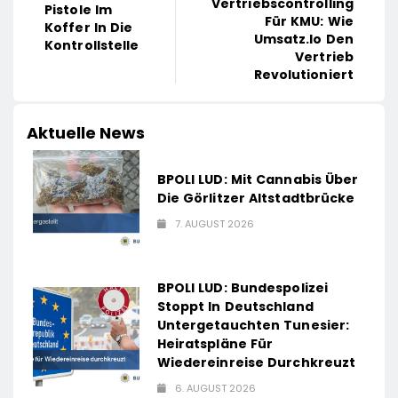
Vertriebscontrolling
Pistole Im
Für KMU: Wie
Koffer In Die
Umsatz.io Den
Kontrollstelle
Vertrieb
Revolutioniert
Aktuelle News
BPOLI LUD: Mit Cannabis Über
Die Görlitzer Altstadtbrücke
7. AUGUST 2026
BPOLI LUD: Bundespolizei
Stoppt In Deutschland
Untergetauchten Tunesier:
Heiratspläne Für
Wiedereinreise Durchkreuzt
6. AUGUST 2026